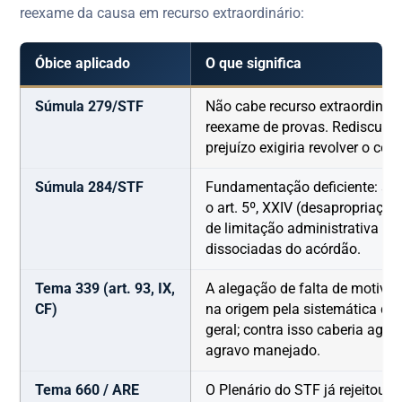
reexame da causa em recurso extraordinário:
Óbice aplicado
O que significa
Súmula 279/STF
Não cabe recurso extraordinári
reexame de provas. Rediscutir
prejuízo exigiria revolver o conj
Súmula 284/STF
Fundamentação deficiente: a 
o art. 5º, XXIV (desapropriação
de limitação administrativa — 
dissociadas do acórdão.
Tema 339 (art. 93, IX,
A alegação de falta de motivaç
CF)
na origem pela sistemática da
geral; contra isso caberia agra
agravo manejado.
Tema 660 / ARE
O Plenário do STF já rejeitou 