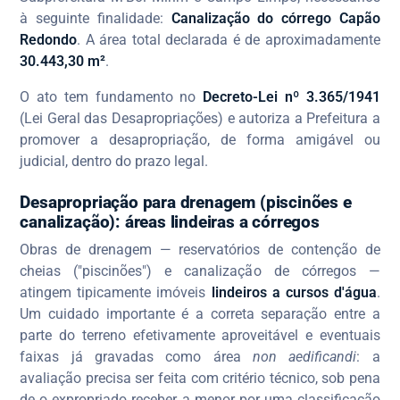
à seguinte finalidade:
Canalização do córrego Capão
Redondo
. A área total declarada é de aproximadamente
30.443,30 m²
.
O ato tem fundamento no
Decreto-Lei nº 3.365/1941
(Lei Geral das Desapropriações) e autoriza a Prefeitura a
promover a desapropriação, de forma amigável ou
judicial, dentro do prazo legal.
Desapropriação para drenagem (piscinões e
canalização): áreas lindeiras a córregos
Obras de drenagem — reservatórios de contenção de
cheias ("piscinões") e canalização de córregos —
atingem tipicamente imóveis
lindeiros a cursos d'água
.
Um cuidado importante é a correta separação entre a
parte do terreno efetivamente aproveitável e eventuais
faixas já gravadas como área
non aedificandi
: a
avaliação precisa ser feita com critério técnico, sob pena
de o expropriado receber a menor por uma classificação