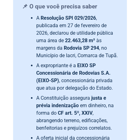
📌 O que você precisa saber
A
Resolução SPI 029/2026
,
publicada em 27 de fevereiro de
2026, declarou de utilidade pública
uma área de
22.463,28 m²
às
margens da
Rodovia SP 294
, no
Município de Iacri, Comarca de Tupã.
A expropriante é a
EIXO SP
Concessionária de Rodovias S.A.
(EIXO-SP)
, concessionária privada
que atua por delegação do Estado.
A Constituição assegura
justa e
prévia indenização
em dinheiro, na
forma do
CF art. 5º, XXIV
,
abrangendo terreno, edificações,
benfeitorias e prejuízos correlatos.
A oferta inicial da concessionária