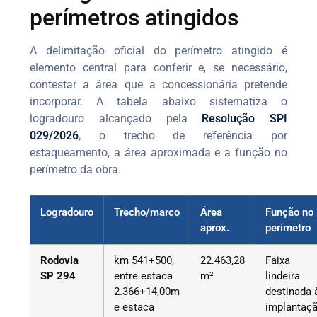
perímetros atingidos
A delimitação oficial do perímetro atingido é
elemento central para conferir e, se necessário,
contestar a área que a concessionária pretende
incorporar. A tabela abaixo sistematiza o
logradouro alcançado pela
Resolução SPI
029/2026
, o trecho de referência por
estaqueamento, a área aproximada e a função no
perímetro da obra.
Logradouro
Trecho/marco
Área
Função no
aprox.
perímetro
Rodovia
km 541+500,
22.463,28
Faixa
SP 294
entre estaca
m²
lindeira
2.366+14,00m
destinada 
e estaca
implantaç