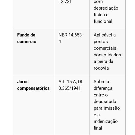
12.721
com
depreciação
física e
funcional
Fundo de
NBR 14.653-
Aplicável a
comércio
4
pontos
comerciais
consolidados
à beira da
rodovia
Juros
Art. 15-A, DL
Sobre a
compensatórios
3.365/1941
diferença
entre o
depositado
para imissão
e a
indenização
final