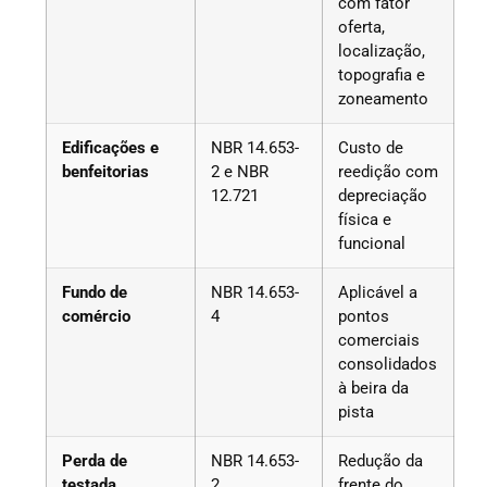
com fator
oferta,
localização,
topografia e
zoneamento
Edificações e
NBR 14.653-
Custo de
benfeitorias
2 e NBR
reedição com
12.721
depreciação
física e
funcional
Fundo de
NBR 14.653-
Aplicável a
comércio
4
pontos
comerciais
consolidados
à beira da
pista
Perda de
NBR 14.653-
Redução da
testada
2
frente do