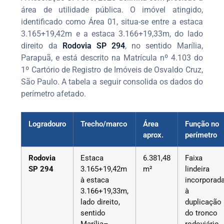
área de utilidade pública. O imóvel atingido,
identificado como Área 01, situa-se entre a estaca
3.165+19,42m e a estaca 3.166+19,33m, do lado
direito da
Rodovia SP 294
, no sentido Marília,
Parapuã, e está descrito na Matrícula nº 4.103 do
1º Cartório de Registro de Imóveis de Osvaldo Cruz,
São Paulo. A tabela a seguir consolida os dados do
perímetro afetado.
Logradouro
Trecho/marco
Área
Função no
aprox.
perímetro
Rodovia
Estaca
6.381,48
Faixa
SP 294
3.165+19,42m
m²
lindeira
à estaca
incorporad
3.166+19,33m,
à
lado direito,
duplicação
sentido
do tronco
Marília–
rodoviário