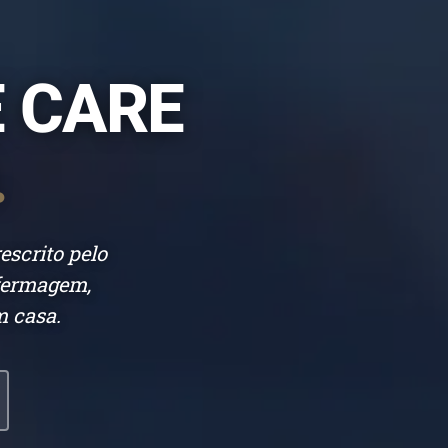
 CARE
.
escrito pelo
nfermagem,
m casa.