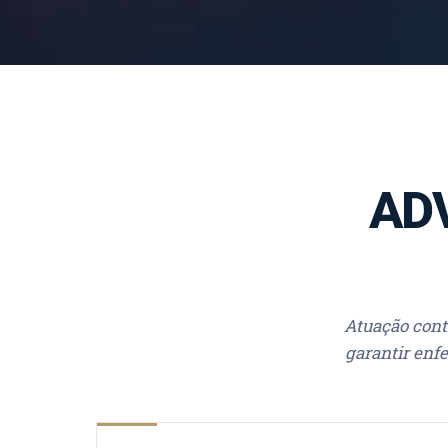
AD
Atuação cont
garantir enf