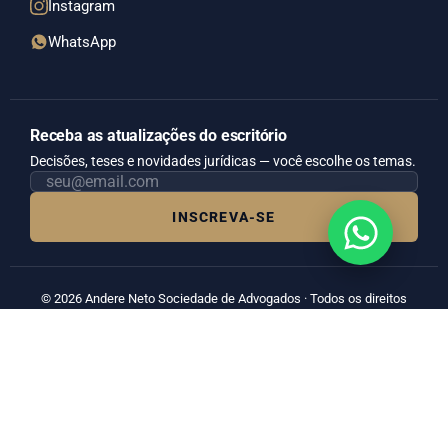
Instagram
WhatsApp
Receba as atualizações do escritório
Decisões, teses e novidades jurídicas — você escolhe os temas.
INSCREVA-SE
©
2026
Andere Neto Sociedade de Advogados · Todos os direitos
reservados.
OAB/SP 15.580
AVISO LEGAL
A Andere Neto Sociedade de Advogados (Andere Neto Advocacia) é
sociedade de advogados inscrita no CNPJ sob o nº 20.716.311/0001-69 e