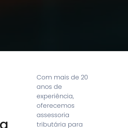
Com mais de 20
anos de
experiência,
oferecemos
assessoria
da
tributária para