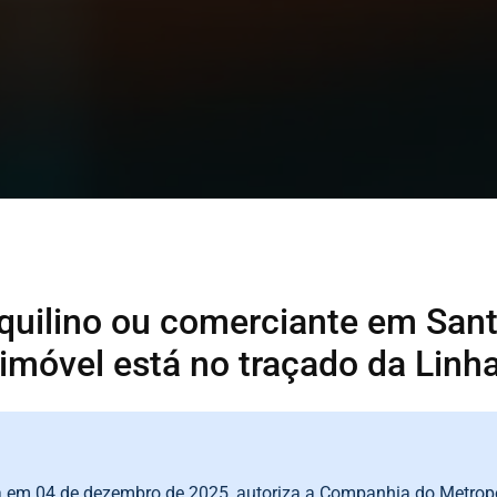
nquilino ou comerciante em Sant
 imóvel está no traçado da Lin
a em 04 de dezembro de 2025, autoriza a Companhia do Metropo