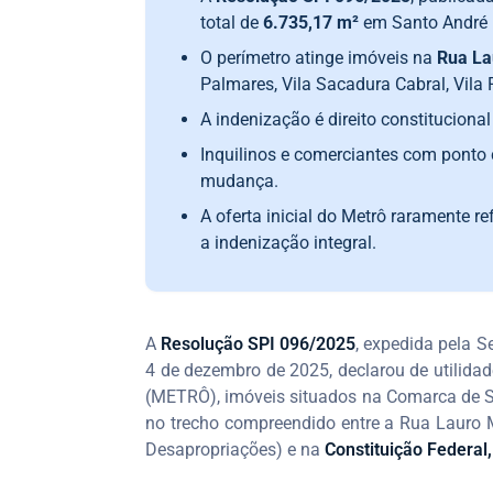
total de
6.735,17 m²
em Santo André p
O perímetro atinge imóveis na
Rua La
Palmares, Vila Sacadura Cabral, Vila 
A indenização é direito constituciona
Inquilinos e comerciantes com ponto 
mudança.
A oferta inicial do Metrô raramente re
a indenização integral.
A
Resolução SPI 096/2025
, expedida pela 
4 de dezembro de 2025, declarou de utilidad
(METRÔ), imóveis situados na Comarca de Sa
no trecho compreendido entre a Rua Lauro 
Desapropriações) e na
Constituição Federal,