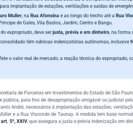
ara implantação de estações, ventilações e saídas de emergên
uro Muller
, na
Rua Afonsina
e ao longo do trecho até a
Rua Vis
Príncipe de Gales, Vila Bastos, Jardim, Centro e Bangu.
l do expropriado, deve ser
justa, prévia e em dinheiro
, na forma 
consolidado têm rubricas indenizatórias autônomas, inclusive
f
flete o valor real de mercado; a reação técnica do expropriado, co
Secretaria de Parcerias em Investimentos do Estado de São Pau
e pública, para fins de desapropriação amigável ou judicial 
nto André, necessários à implantação das estações, ventilaçõ
Müller e a Rua Visconde de Taunay. A medida tem base norma
 art. 5º, XXIV
, que assegura a justa e prévia indenização em din