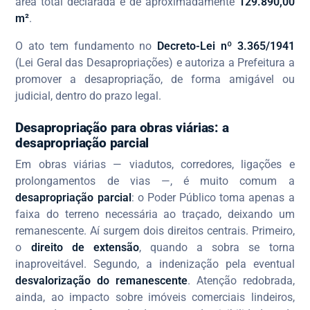
área total declarada é de aproximadamente
129.890,00
m²
.
O ato tem fundamento no
Decreto-Lei nº 3.365/1941
(Lei Geral das Desapropriações) e autoriza a Prefeitura a
promover a desapropriação, de forma amigável ou
judicial, dentro do prazo legal.
Desapropriação para obras viárias: a
desapropriação parcial
Em obras viárias — viadutos, corredores, ligações e
prolongamentos de vias —, é muito comum a
desapropriação parcial
: o Poder Público toma apenas a
faixa do terreno necessária ao traçado, deixando um
remanescente. Aí surgem dois direitos centrais. Primeiro,
o
direito de extensão
, quando a sobra se torna
inaproveitável. Segundo, a indenização pela eventual
desvalorização do remanescente
. Atenção redobrada,
ainda, ao impacto sobre imóveis comerciais lindeiros,