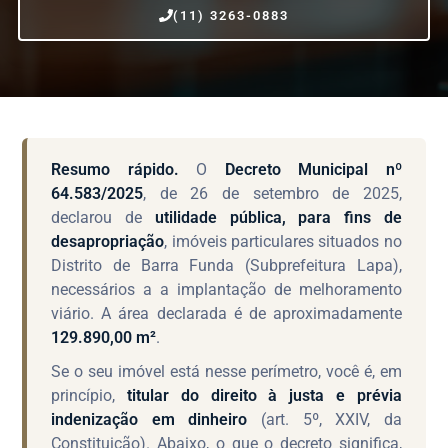
(11) 3263-0883
Resumo rápido.
O
Decreto Municipal nº
64.583/2025
, de 26 de setembro de 2025,
declarou de
utilidade pública, para fins de
desapropriação
, imóveis particulares situados no
Distrito de Barra Funda (Subprefeitura Lapa),
necessários a a implantação de melhoramento
viário. A área declarada é de aproximadamente
129.890,00 m²
.
Se o seu imóvel está nesse perímetro, você é, em
princípio,
titular do direito à justa e prévia
indenização em dinheiro
(art. 5º, XXIV, da
Constituição). Abaixo, o que o decreto significa,