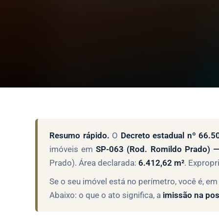
Resumo rápido.
O
Decreto estadual nº 66.
imóveis em
SP-063 (Rod. Romildo Prado) — 
Prado). Área declarada:
6.412,62 m²
. Expropr
Se o seu imóvel está no perímetro, você é, em 
Abaixo: o que o ato significa, a
imissão na po