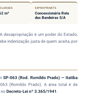
ECLARADA
EXPROPRIANTE
62 m²
Concessionária Rota
das Bandeiras S/A
. A desapropriação é um poder do Estado,
ebe indenização justa de quem aceita, por
em
SP-063 (Rod. Romildo Prado) — Itatiba
063 (Romildo Prado). A área total é de
o no
Decreto-Lei nº 3.365/1941
.