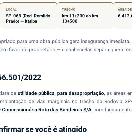
LOCAL
TRECHO
ÁREA D
SP-063 (Rod. Romildo
km 11+200 ao km
6.412,
Prado) — Itatiba
13+500
opriado para uma obra pública gera insegurança imediata
 em favor do proprietário — e conhecê-las separa quem rec
 66.501/2022
clara de
utilidade pública, para desapropriação
, as áreas 
plantação de vias marginais no trecho da Rodovia SP-
é
Concessionária Rota das Bandeiras S/A
, com fundament
nfirmar se você é atingido