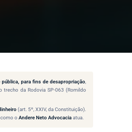
e pública, para fins de desapropriação
,
no trecho da Rodovia SP-063 (Romildo
dinheiro
(art. 5º, XXIV, da Constituição).
 e como o
Andere Neto Advocacia
atua.