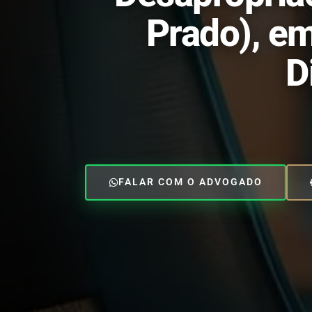
Prado), em
D
FALAR COM O ADVOGADO