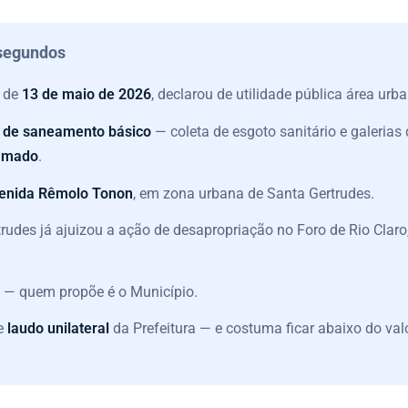
 segundos
, de
13 de maio de 2026
, declarou de utilidade pública área ur
 de saneamento básico
— coleta de esgoto sanitário e galerias 
ramado
.
venida Rêmolo Tonon
, em zona urbana de Santa Gertrudes.
trudes já ajuizou a ação de desapropriação no Foro de Rio Clar
 — quem propõe é o Município.
se
laudo unilateral
da Prefeitura — e costuma ficar abaixo do val