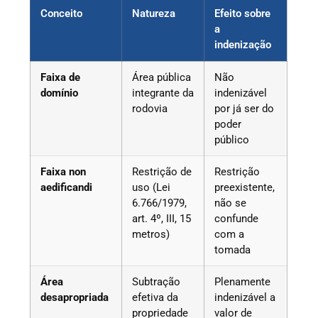
Conceito
Natureza
Efeito sobre
a
indenização
Faixa de
Área pública
Não
domínio
integrante da
indenizável
rodovia
por já ser do
poder
público
Faixa non
Restrição de
Restrição
aedificandi
uso (Lei
preexistente,
6.766/1979,
não se
art. 4º, III, 15
confunde
metros)
com a
tomada
Área
Subtração
Plenamente
desapropriada
efetiva da
indenizável a
propriedade
valor de