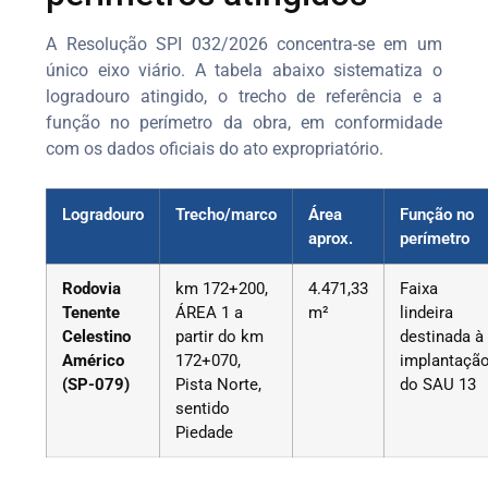
A Resolução SPI 032/2026 concentra-se em um
único eixo viário. A tabela abaixo sistematiza o
logradouro atingido, o trecho de referência e a
função no perímetro da obra, em conformidade
com os dados oficiais do ato expropriatório.
Logradouro
Trecho/marco
Área
Função no
aprox.
perímetro
Rodovia
km 172+200,
4.471,33
Faixa
Tenente
ÁREA 1 a
m²
lindeira
Celestino
partir do km
destinada à
Américo
172+070,
implantaçã
(SP-079)
Pista Norte,
do SAU 13
sentido
Piedade